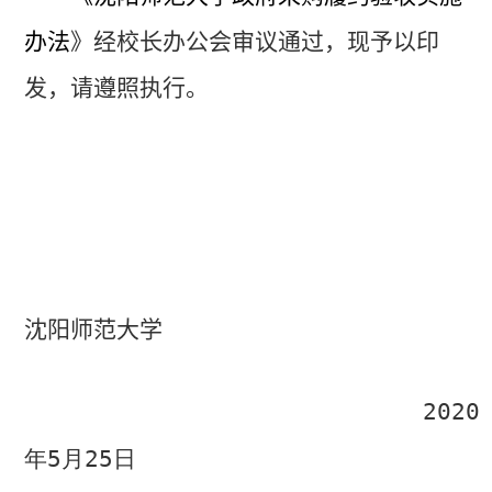
办法
》
经
校长办公会
审议通过，现予以印
发，请遵照执行。
沈阳师范大
学
20
20
年
5
月
25
日