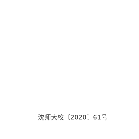
沈师大校
〔
2020
〕
61
号