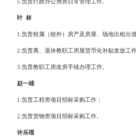
5.负责
行政办公用房
日常管理
工作
。
叶
林
1.
负责校属
（
校外
）
房产及房屋、场地出租出
2.
负责离、退休教职工房屋货币化补贴发放工
3.
负责
教职工
房改房手续办理工作
。
赵一雄
1.
负责工程类项目招标采购工作
；
2.负责
货物类项目招标采购工作
。
许乐瑶