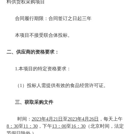
料供货权采购项目
合同履行期限：合同签订之日起三年
本项目不接受联合体投标。
二、供应商的资格要求：
1.
本项目的特定资格要求：
（
1
）投标人需提供有效的食品经营许可证
。
三、获取采购文件
时间：
2023
年
4
月
21
日
至
2023
年
4
月
26
日
，每天上午
8
：
30
至
11
：
30
，下午
13
：
00
至
16
：
30
（北京时间，法定
节假日除外 ）