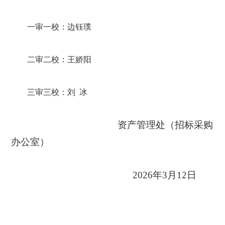
一审
一校：
边钰璞
二审
二校：
王娇阳
三审
三校：
刘
冰
资产管理处（招标采购
办公室）
2026年3月12日