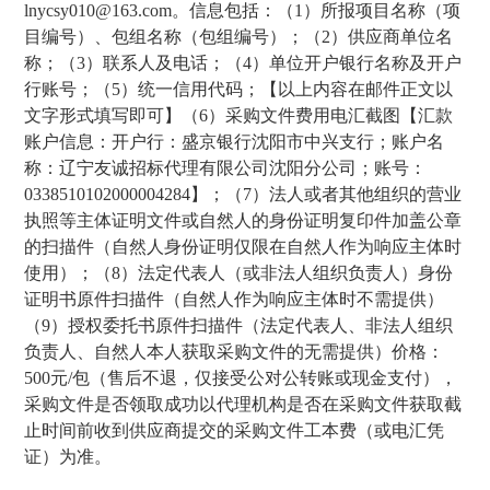
lnycsy010@163.com
。信息包括：
（
1
）所报项目名称（项
目编号）、包组名称（包组编号）；（
2
）供应商单位名
称；（
3
）联系人及电话；（
4
）单位开户银行名称及开户
行账号；（
5
）统一信用代码；【以上内容在邮件正文以
文字形式填写即可】（
6
）采购文件费用电汇截图【汇款
账户信息：开户行：盛京银行沈阳市中兴支行；账户名
称：辽宁友诚招标代理有限公司沈阳分公司；账号：
0338510102000004284
】；（
7
）法人或者其他组织的营业
执照等主体证明文件或自然人的身份证明复印件加盖公章
的扫描件（自然人身份证明仅限在自然人作为响应主体时
使用）；（
8
）法定代表人（或非法人组织负责人）身份
证明书原件扫描件（自然人作为响应主体时不需提供）
（
9
）授权委托书原件扫描件（法定代表人、非法人组织
负责人、自然人本人获取采购文件的无需提供）
价格：
500
元
/
包（售后不退，仅接受公对公转账或现金支付），
采购文件是否领取成功以代理机构是否在采购文件获取截
止时间前收到供应商提交的采购文件工本费（或电汇凭
证）为准。